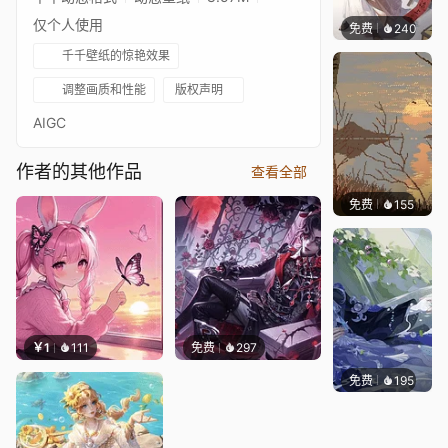
仅个人使用
免费
240
毒的浆
千千壁纸的惊艳效果
调整画质和性能
版权声明
AIGC
作者的其他作品
查看全部
免费
155
AnasA
￥1
111
免费
297
免费
195
毒的浆