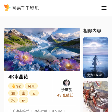
4K水晶花
精选
4K水晶花
相似内容
免费
96
｡✧Ma
4K水晶花
92
风景
沙里瓦
湖
山
云
43 张壁纸
水
花
千千动态格式
动态壁纸
8.57M