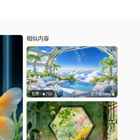
相似内容
免费
710
豆子酱edda