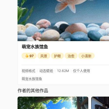
萌宠水族馆鱼
97
风景
护眼
治愈
小清新
视频格式
动态壁纸
12.62M
仅个人使用
萌宠水族馆鱼
作者的其他作品