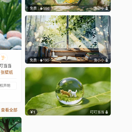
免费
556
渔小小
免费
190
渔小小
叮当当
9 张壁纸
权声明
查看全部
￥1
叮叮当当