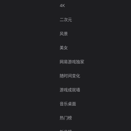
4K
二次元
风景
美女
网易游戏独家
随时间变化
游戏成就墙
音乐桌面
热门榜