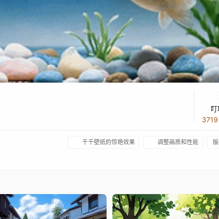
叮
371
千千壁纸的惊艳效果
调整画质和性能
版