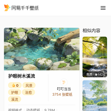
护眼树木溪流
精选
护眼树木溪流
相似内容
免费
1424
小皮
护眼树木溪流
0
风景
叮叮当当
护眼
治愈
3754 张壁纸
溪流
视频格式
动态壁纸
9.78M