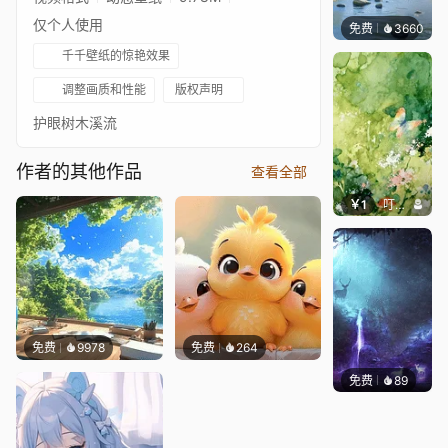
仅个人使用
免费
3660
豆子酱
千千壁纸的惊艳效果
调整画质和性能
版权声明
护眼树木溪流
作者的其他作品
查看全部
￥1
叮叮当当
免费
9978
免费
264
免费
89
Shrike