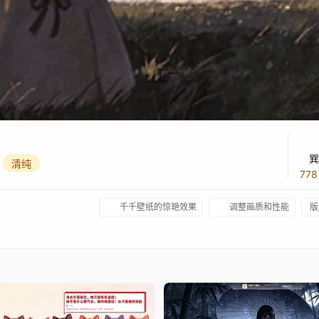
巽
清纯
77
千千壁纸的惊艳效果
调整画质和性能
版