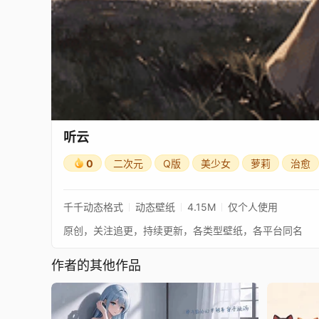
听云
0
二次元
Q版
美少女
萝莉
治愈
千千动态格式
动态壁纸
4.15M
仅个人使用
原创，关注追更，持续更新，各类型壁纸，各平台同名
作者的其他作品