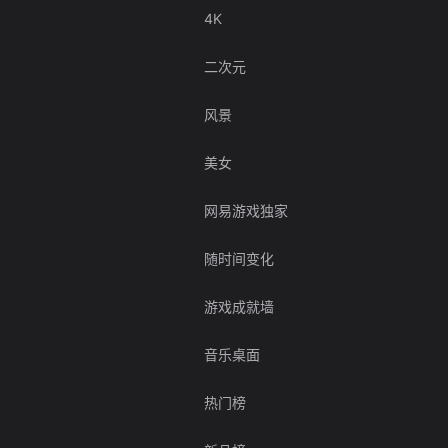
4K
二次元
风景
美女
网易游戏独家
随时间变化
游戏成就墙
音乐桌面
热门榜