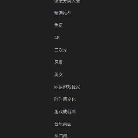
壁纸分类大全
精选推荐
免费
4K
二次元
风景
美女
网易游戏独家
随时间变化
游戏成就墙
音乐桌面
热门榜