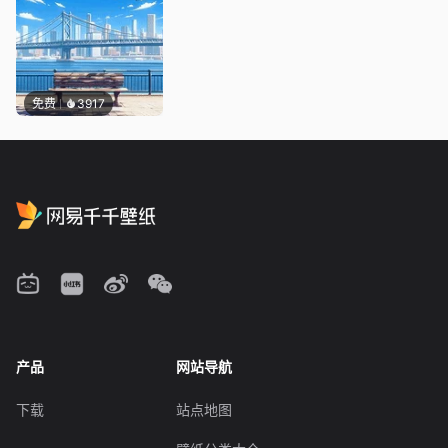
免费
3917
产品
网站导航
下载
站点地图