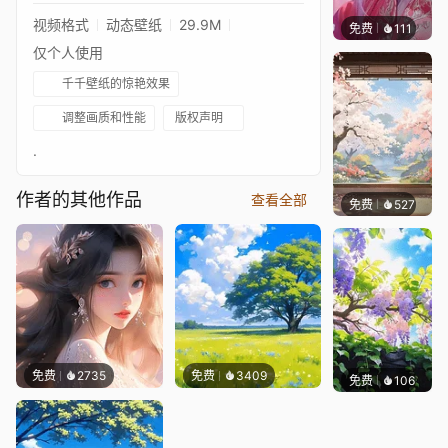
视频格式
动态壁纸
29.9M
免费
111
豆子酱e
仅个人使用
千千壁纸的惊艳效果
调整画质和性能
版权声明
.
作者的其他作品
查看全部
免费
527
渔小小
免费
2735
免费
3409
免费
106
渔小小