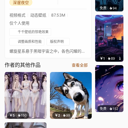
深邃夜空
免费
94
Parme
视频格式
动态壁纸
87.53M
仅个人使用
千千壁纸的惊艳效果
调整画质和性能
版权声明
螺旋星系悬于黑暗宇宙之中，各色闪耀的宝石散落在星系周边，点缀点点星光，呈现出梦幻华丽的宇宙景象。
￥1
89
叮叮当
作者的其他作品
查看全部
免费
152
星梦
￥5
150
￥2
99