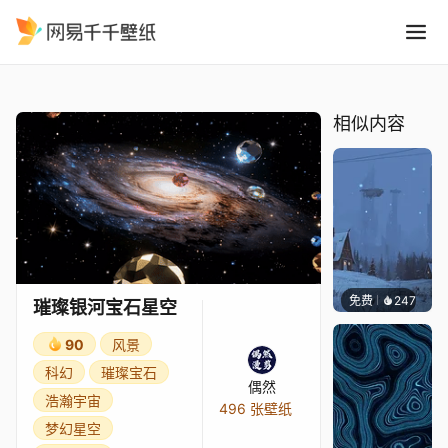
璀璨银河宝石星空
精选
璀璨银河宝石星空
相似内容
免费
247
Syxap
璀璨银河宝石星空
90
风景
科幻
璀璨宝石
偶然
浩瀚宇宙
496 张壁纸
梦幻星空