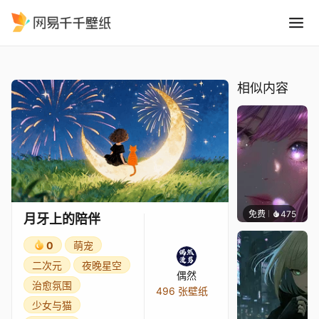
月牙上的陪伴
精选
月牙上的陪伴
相似内容
免费
475
辰东壁
月牙上的陪伴
0
萌宠
二次元
夜晚星空
偶然
治愈氛围
496 张壁纸
少女与猫