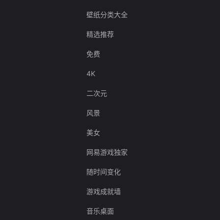
壁纸分类大全
精选推荐
免费
4K
二次元
风景
美女
网易游戏独家
随时间变化
游戏成就墙
音乐桌面