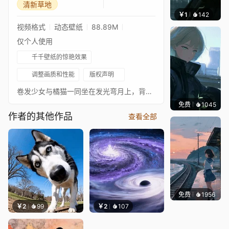
清新草地
￥1
142
辰东壁
视频格式
动态壁纸
88.89M
仅个人使用
千千壁纸的惊艳效果
调整画质和性能
版权声明
卷发少女与橘猫一同坐在发光弯月上，背靠缀着繁星的夜空，前方是青青草地，氛围静谧温柔。
免费
1045
辰东
作者的其他作品
查看全部
免费
1956
辰东壁
￥2
99
￥2
107