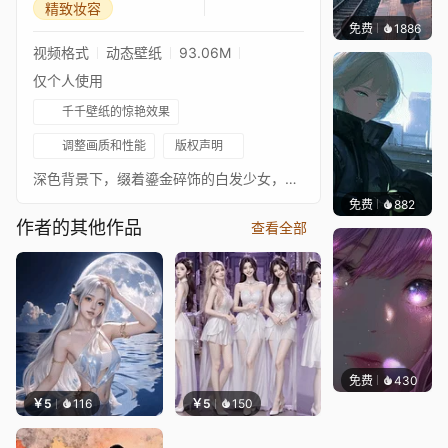
精致妆容
免费
1886
辰东壁
视频格式
动态壁纸
93.06M
仅个人使用
千千壁纸的惊艳效果
调整画质和性能
版权声明
深色背景下，缀着鎏金碎饰的白发少女，佩戴精致流苏耳饰，柔和光影勾勒出温柔雅致的氛围感。
免费
882
辰东壁
作者的其他作品
查看全部
免费
430
辰东壁
￥5
116
￥5
150