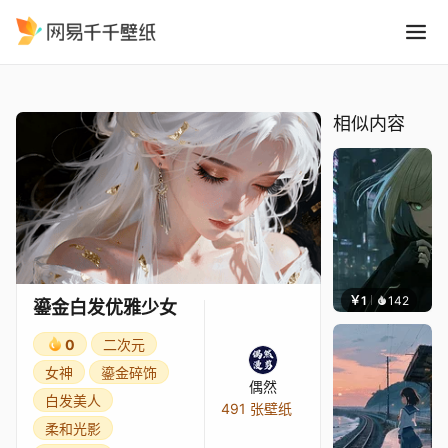
鎏金白发优雅少女
精选
鎏金白发优雅少女
相似内容
￥1
142
辰东壁
鎏金白发优雅少女
0
二次元
女神
鎏金碎饰
偶然
白发美人
491 张壁纸
柔和光影