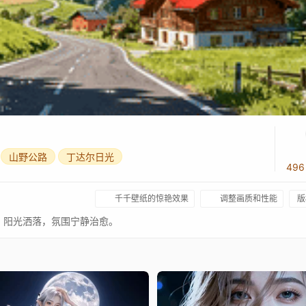
山野公路
丁达尔日光
49
千千壁纸的惊艳效果
调整画质和性能
版
，阳光洒落，氛围宁静治愈。