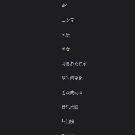
4K
二次元
风景
美女
网易游戏独家
随时间变化
游戏成就墙
音乐桌面
热门榜