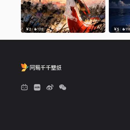
￥2
108
￥5
11