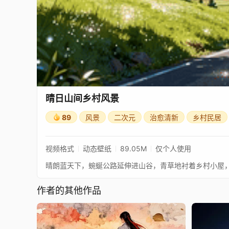
晴日山间乡村风景
89
风景
二次元
治愈清新
乡村民居
视频格式
动态壁纸
89.05M
仅个人使用
晴朗蓝天下，蜿蜒公路延伸进山谷，青草地衬着乡村小屋
作者的其他作品