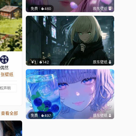
免费
460
辰东壁纸
￥1
142
辰东壁纸
偶然
6 张壁纸
权声明
查看全部
免费
497
辰东壁纸