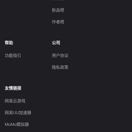
新品榜
作者榜
帮助
公司
功能指引
用户协议
隐私政策
友情链接
网易云游戏
网易UU加速器
MuMu模拟器