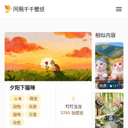
夕阳下猫咪
精选
夕阳下猫咪
相似内容
免费
137
豆子酱e
夕阳下猫咪
0
萌宠
动物
风景
叮叮当当
3745 张壁纸
猫咪
可爱
治愈