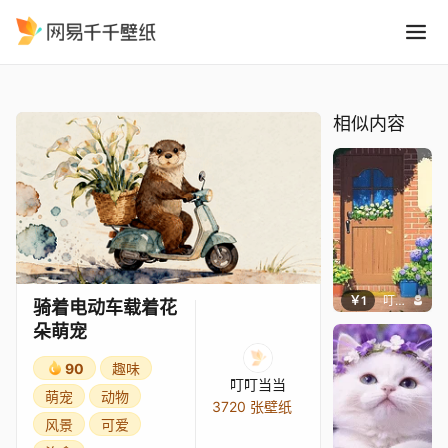
骑着电动车载着花朵萌宠
精选
骑着电动车载着花朵萌宠
相似内容
￥1
叮叮当当
骑着电动车载着花
朵萌宠
90
趣味
叮叮当当
萌宠
动物
3720 张壁纸
风景
可爱