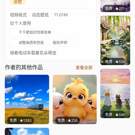
治愈
免费
271
豆子酱e
视频格式
动态壁纸
11.01M
仅个人使用
千千壁纸的惊艳效果
调整画质和性能
版权声明
骑着电动车载着花朵萌宠
免费
556
渔小小
作者的其他作品
查看全部
免费
596
渔小小
免费
1283
免费
256