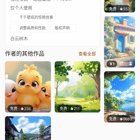
仅个人使用
免费
553
渔小小
千千壁纸的惊艳效果
调整画质和性能
版权声明
白云树木
作者的其他作品
查看全部
￥1
叮叮当当
免费
256
免费
211
免费
9660
叮叮