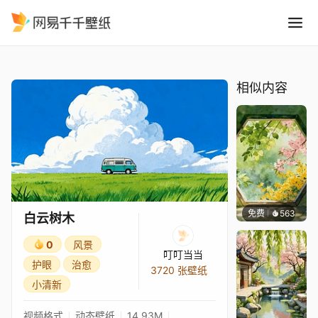
白云树木
精选
白云树木
相似内容
免费
563
渔小小
白云树木
0
风景
叮叮当当
护眼
治愈
3720 张壁纸
小清新
视频格式
动态壁纸
14.93M