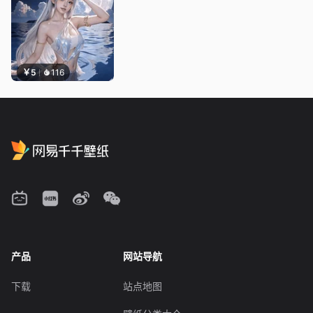
￥5
116
产品
网站导航
下载
站点地图