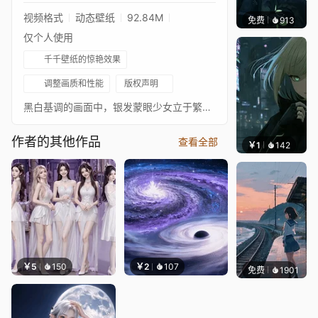
视频格式
动态壁纸
92.84M
免费
913
辰东壁
仅个人使用
千千壁纸的惊艳效果
调整画质和性能
版权声明
黑白基调的画面中，银发蒙眼少女立于繁花之间，红唇格外醒目，发丝随风飘动，花瓣与星光点缀背景，富有静谧氛围感。
作者的其他作品
查看全部
￥1
142
辰东壁
￥5
150
￥2
107
免费
1901
辰东壁