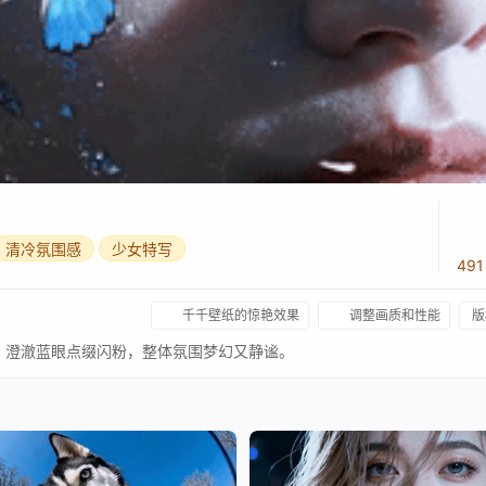
清冷氛围感
少女特写
49
千千壁纸的惊艳效果
调整画质和性能
版
，澄澈蓝眼点缀闪粉，整体氛围梦幻又静谧。