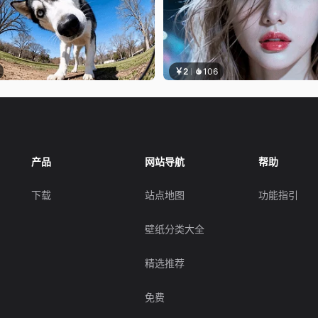
￥2
106
产品
网站导航
帮助
下载
站点地图
功能指引
壁纸分类大全
精选推荐
免费