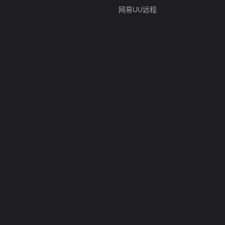
网易UU远程