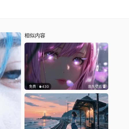
相似内容
免费
430
辰东壁纸