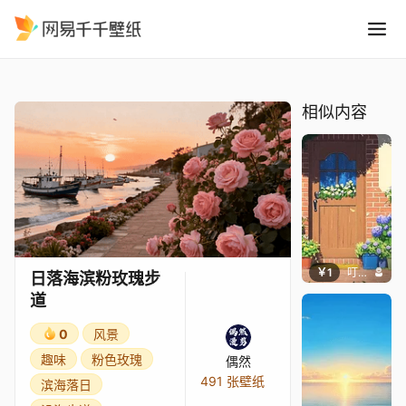
日落海滨粉玫瑰步道
精选
日落海滨粉玫瑰步道
相似内容
￥1
叮叮当当
日落海滨粉玫瑰步
道
0
风景
趣味
粉色玫瑰
偶然
491 张壁纸
滨海落日