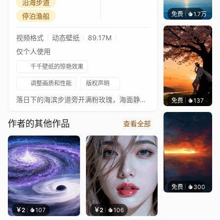
沿海步道
免费
1.7万
Ruth
停泊渔船
视频格式
动态壁纸
89.17M
仅个人使用
千千壁纸的惊艳效果
调整画质和性能
版权声明
落日下的海滨步道旁开满粉玫瑰，海面静静停着几艘渔船，暖橙色夕阳将整片海岸晕染得温柔治愈。
免费
137
渔小小
作者的其他作品
查看全部
免费
300
辰东壁
￥2
107
￥2
106