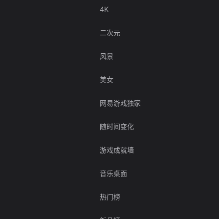
4K
二次元
风景
美女
网易游戏独家
随时间变化
游戏成就墙
音乐桌面
热门榜