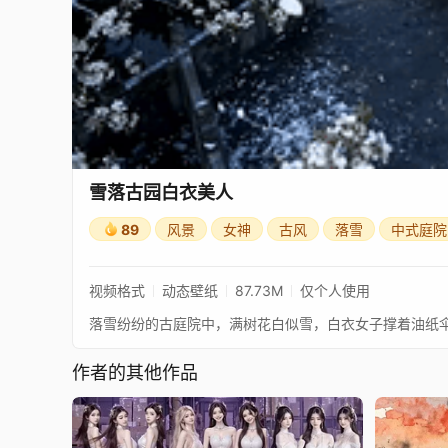
雪落古园白衣美人
89
风景
女神
古风
落雪
中式庭院
视频格式
动态壁纸
87.73M
仅个人使用
落雪纷纷的古庭院中，满树花白似雪，白衣女子撑着油纸
作者的其他作品