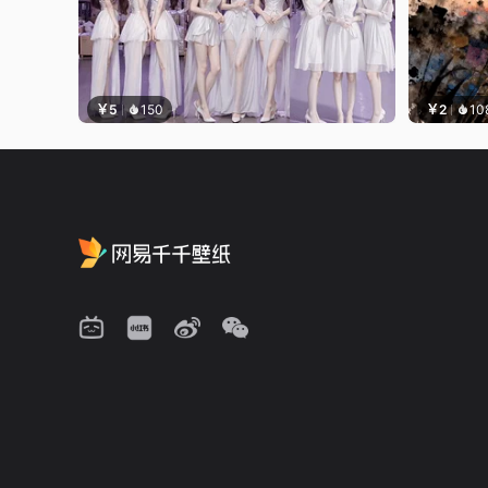
￥5
150
￥2
10