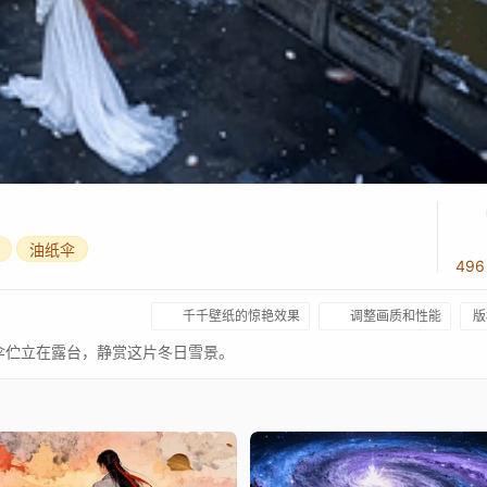
油纸伞
49
千千壁纸的惊艳效果
调整画质和性能
版
伞伫立在露台，静赏这片冬日雪景。