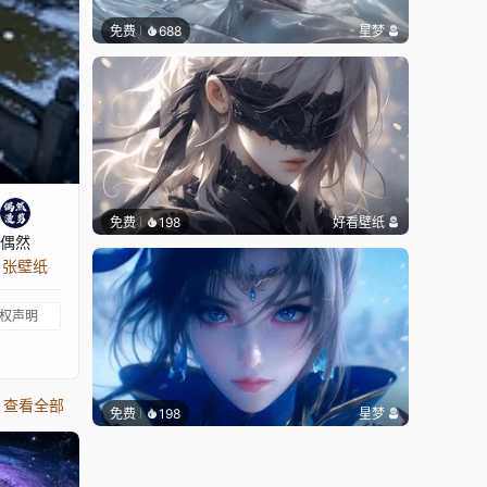
免费
688
星梦
免费
198
好看壁纸
偶然
6 张壁纸
权声明
查看全部
免费
198
星梦