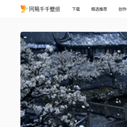
下载
精选推荐
创作
雪落古园白衣美人
精选
雪落古园白衣美人