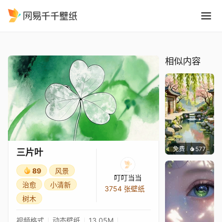
三片叶
精选
三片叶
相似内容
免费
577
渔小小
三片叶
89
风景
叮叮当当
治愈
小清新
3754 张壁纸
树木
视频格式
动态壁纸
13.05M