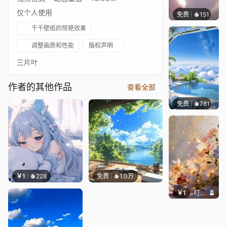
仅个人使用
免费
151
星梦
千千壁纸的惊艳效果
调整画质和性能
版权声明
三片叶
作者的其他作品
查看全部
免费
781
豆子酱e
￥1
228
免费
1.0万
￥1
叮叮当当