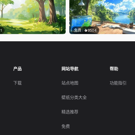
11
免费
9504
产品
网站导航
帮助
下载
站点地图
功能指引
壁纸分类大全
精选推荐
免费