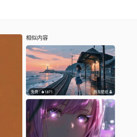
相似内容
免费
1871
辰东壁纸