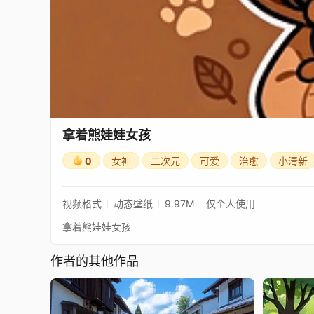
拿着熊娃娃女孩
0
女神
二次元
可爱
治愈
小清新
视频格式
动态壁纸
9.97M
仅个人使用
拿着熊娃娃女孩
作者的其他作品