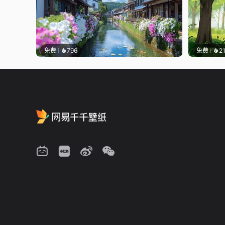
免费
796
免费
2