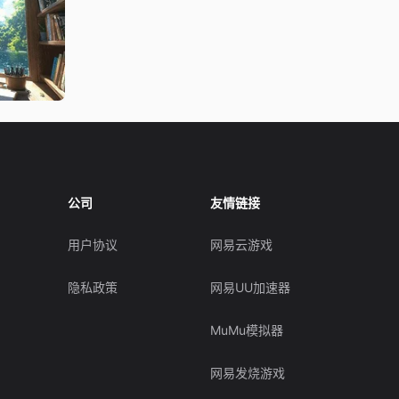
公司
友情链接
用户协议
网易云游戏
隐私政策
网易UU加速器
MuMu模拟器
网易发烧游戏