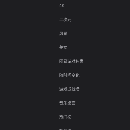
4K
二次元
风景
美女
网易游戏独家
随时间变化
游戏成就墙
音乐桌面
热门榜