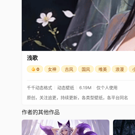
浅歌
0
女神
古风
国风
唯美
浪漫
千千动态格式
动态壁纸
6.19M
仅个人使用
原创，关注追更，持续更新，各类型壁纸，各平台同名
作者的其他作品