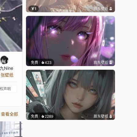
￥1
辰东壁纸
免费
423
辰东壁纸
九Nine
9 张壁纸
权声明
查看全部
免费
2289
辰东壁纸