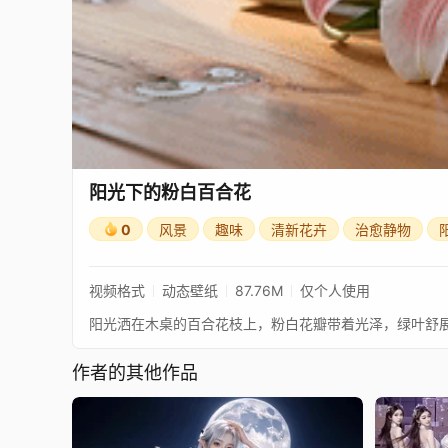
阳光下的粉白百合花
0
风景
趣味
清新花卉
治愈静物
视频格式
动态壁纸
87.76M
仅个人使用
阳光洒在木桌的百合花枝上，粉白花瓣带着光泽，绿叶舒
作者的其他作品