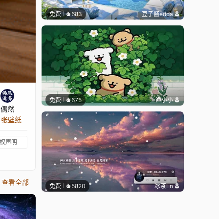
免费
683
豆子酱edda
免费
675
渔小小
偶然
1 张壁纸
权声明
查看全部
免费
5820
冰茶Ln