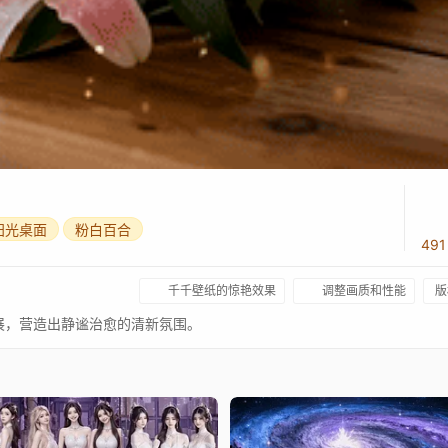
阳光桌面
粉白百合
49
千千壁纸的惊艳效果
调整画质和性能
版
展，营造出静谧治愈的清新氛围。