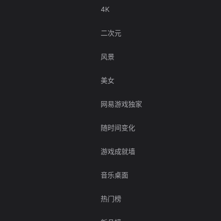
4K
二次元
风景
美女
网易游戏独家
随时间变化
游戏成就墙
音乐桌面
热门榜