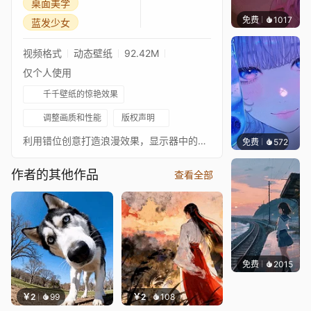
桌面美学
免费
1017
辰东壁
蓝发少女
视频格式
动态壁纸
92.42M
仅个人使用
千千壁纸的惊艳效果
调整画质和性能
版权声明
利用错位创意打造浪漫效果，显示器中的蓝发少女伸手与现实中的手相牵，背景是缤纷盛放的花海。
免费
572
辰东壁
作者的其他作品
查看全部
免费
2015
辰东
￥2
99
￥2
108