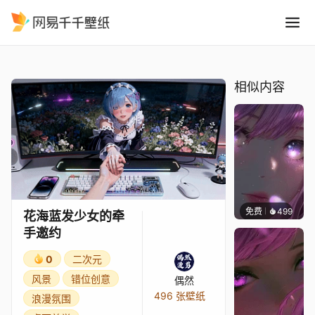
花海蓝发少女的牵手邀约
精选
花海蓝发少女的牵手邀约
相似内容
免费
499
辰东壁
花海蓝发少女的牵
手邀约
0
二次元
风景
错位创意
偶然
496 张壁纸
浪漫氛围