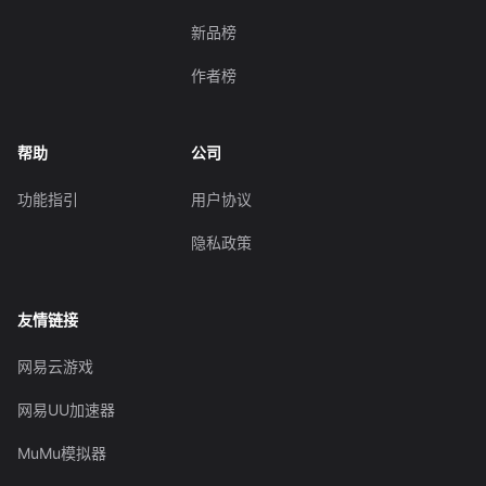
新品榜
作者榜
帮助
公司
功能指引
用户协议
隐私政策
友情链接
网易云游戏
网易UU加速器
MuMu模拟器