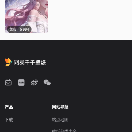
免费
994
产品
网站导航
下载
站点地图
壁纸分类大全