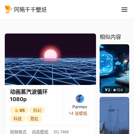
动画蒸汽波循环 1080p
精选
动画蒸汽波循环 1080p
相似内容
￥2
104
小皮
动画蒸汽波循环
1080p
Parmex
95
科幻
14 张壁纸
科技
霓虹
视频格式
动态壁纸
50.74M