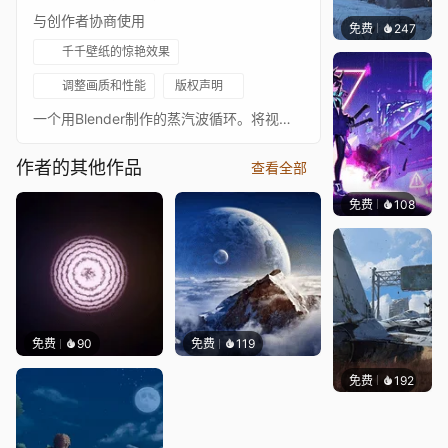
与创作者协商使用
免费
247
Syxap
千千壁纸的惊艳效果
调整画质和性能
版权声明
一个用Blender制作的蒸汽波循环。将视频循环设置为“同步时钟”以获得更好的循环，路径为：设置->常规->高级选项
作者的其他作品
查看全部
免费
108
Asuki
免费
90
免费
119
免费
192
Syxap