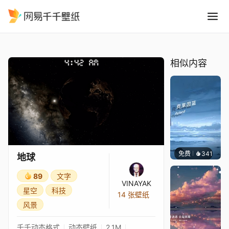
地球
精选
地球
相似内容
免费
341
冰茶Ln
地球
89
文字
VINAYAK
星空
科技
14 张壁纸
风景
千千动态格式
动态壁纸
2.1M