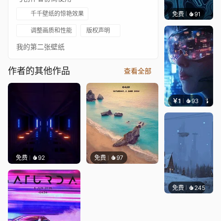
千千壁纸的惊艳效果
免费
91
Parme
调整画质和性能
版权声明
我的第二张壁纸
作者的其他作品
查看全部
￥1
93
叮叮当
免费
92
免费
97
免费
245
Syxap