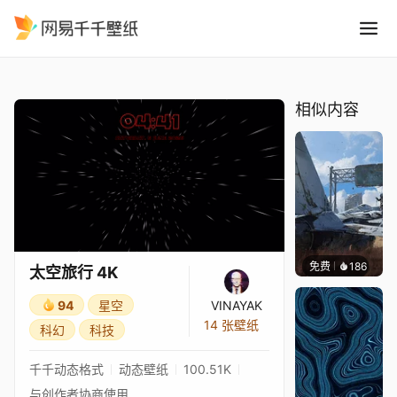
太空旅行 4K
精选
太空旅行 4K
相似内容
免费
186
Syxap
太空旅行 4K
94
星空
VINAYAK
14 张壁纸
科幻
科技
千千动态格式
动态壁纸
100.51K
与创作者协商使用