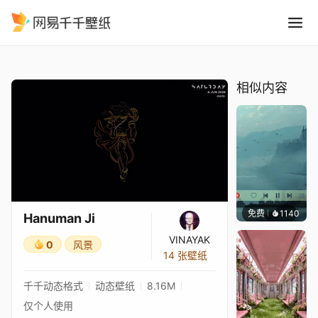
Hanuman Ji
精选
Hanuman Ji
相似内容
免费
1140
冰茶L
Hanuman Ji
VINAYAK
0
风景
14 张壁纸
千千动态格式
动态壁纸
8.16M
仅个人使用