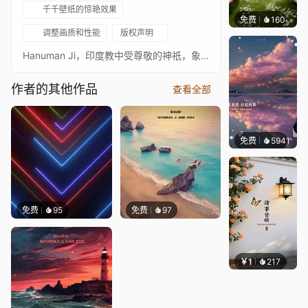
千千壁纸的惊艳效果
免费
160
渔小小
调整画质和性能
版权声明
Hanuman Ji，印度教中受尊敬的神祇，象征力量、虔诚和忠诚，主要以他对罗摩神的坚定服务而闻名。Jai Shree Ram
作者的其他作品
查看全部
免费
5941
冰茶L
免费
95
免费
97
￥1
217
渔小小