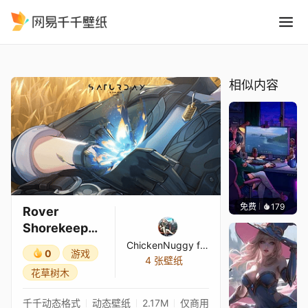
Rover Shorekeeper Butterfl
精选
Rover Shorekeeper Butterfly - Wuthering Waves
相似内容
免费
179
𝑬𝒗𝒆𝑾𝒊𝒏
Rover
Shorekeeper
Butterfly -
ChickenNuggy ft. DaSauce
0
游戏
Wuthering
4 张壁纸
花草树木
Waves
千千动态格式
动态壁纸
2.17M
仅商用