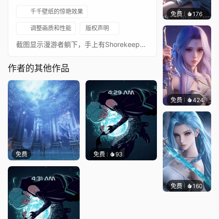
千千壁纸的惊艳效果
免费
176
｡✧Ma
调整画质和性能
版权声明
截图显示漫游者躺下，手上有Shorekeeper蝴蝶，画面视觉稍作增强。在高分辨率屏幕上可能略显模糊。
作者的其他作品
免费
424
好看壁
免费
免费
93
免费
160
好看壁