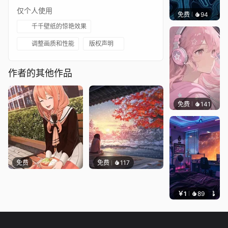
仅个人使用
免费
94
Parme
千千壁纸的惊艳效果
调整画质和性能
版权声明
作者的其他作品
免费
141
哆啦壁
免费
免费
117
￥1
89
叮叮当