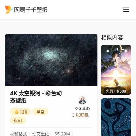
4K 太空银河 - 彩色动态壁纸
精选
4K 太空银河 - 彩色动态壁纸
相似内容
免费
588
小鬼
4K 太空银河 - 彩色动
态壁纸
⛧SuLib
120
星空
3 张壁纸
科幻
视频格式
动态壁纸
55.29M