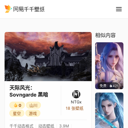
天际风光：Sovngarde 黑暗
精选
天际风光：Sovngarde 黑暗
相似内容
免费
421
好看壁
天际风光：
Sovngarde 黑暗
NTGx
0
山川
18 张壁纸
星空
游戏
千千动态格式
动态壁纸
3.9M