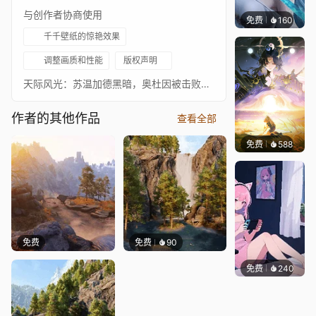
与创作者协商使用
免费
160
好看壁
千千壁纸的惊艳效果
调整画质和性能
版权声明
天际风光：苏温加德黑暗，奥杜因被击败之前
作者的其他作品
查看全部
免费
588
小鬼
免费
免费
90
免费
240
好看壁