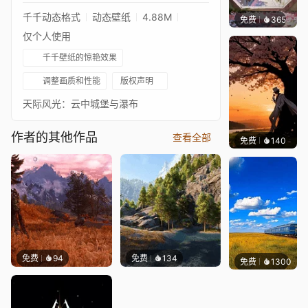
千千动态格式
动态壁纸
4.88M
免费
365
渔小小
仅个人使用
千千壁纸的惊艳效果
调整画质和性能
版权声明
天际风光：云中城堡与瀑布
作者的其他作品
查看全部
免费
140
渔小小
免费
94
免费
134
免费
1300
叮叮