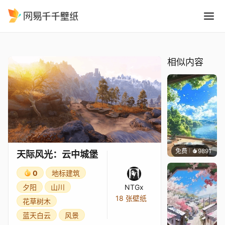
天际风光：云中城堡
精选
天际风光：云中城堡
相似内容
免费
9891
叮叮当
天际风光：云中城堡
0
地标建筑
夕阳
山川
NTGx
18 张壁纸
花草树木
蓝天白云
风景