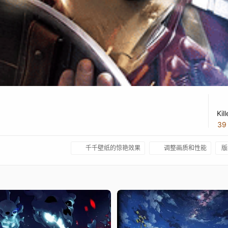
Kil
3
千千壁纸的惊艳效果
调整画质和性能
版