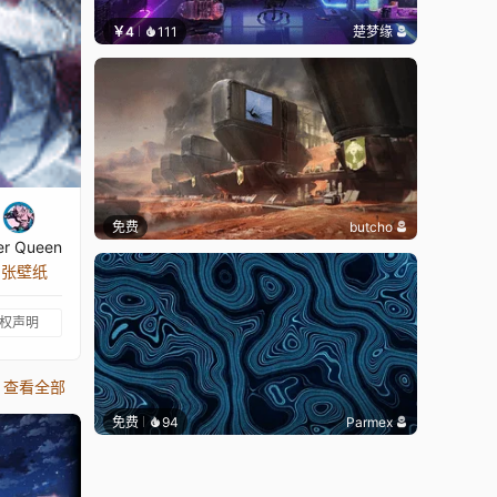
￥4
111
楚梦缘
免费
butcho
ler Queen
9 张壁纸
权声明
查看全部
免费
94
Parmex