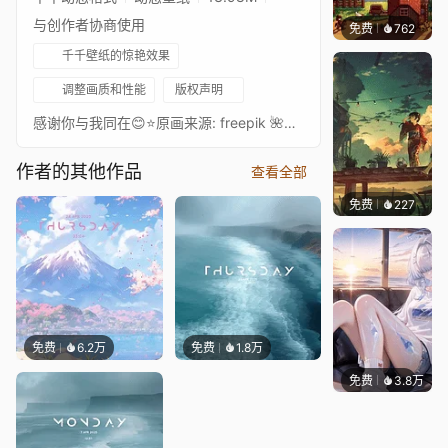
与创作者协商使用
免费
762
鲨鲨啊
千千壁纸的惊艳效果
调整画质和性能
版权声明
感谢你与我同在😊⭐原画来源: freepik 🌺由AI生成😉如果你喜欢我的作品，我感到非常高兴。如果你愿意，可以表达你的感谢。https://boosty.to/salyutsash/donate
作者的其他作品
查看全部
免费
227
Max
免费
6.2万
免费
1.8万
免费
3.8万
豆子酱e