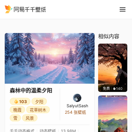
森林中的温柔夕阳
精选
森林中的温柔夕阳
相似内容
免费
140
渔小小
森林中的温柔夕阳
103
夕阳
SalyutSash
晚霞
花草树木
254 张壁纸
雪
风景
千千动态格式
动态壁纸
13.98M