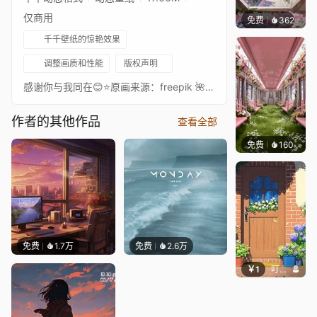
仅商用
免费
362
渔小小
千千壁纸的惊艳效果
调整画质和性能
版权声明
感谢你与我同在😊⭐原画来源：freepik 🌺如果你喜欢我的作品，我感到非常高兴。如果你愿意，可以表达你的感谢。非常高兴你喜欢我的作品。如果你愿意，随时表达你的感谢。https://boosty.to/salyutsash/donate
作者的其他作品
查看全部
免费
160
渔小小
免费
1.7万
免费
2.6万
￥1
叮叮当当