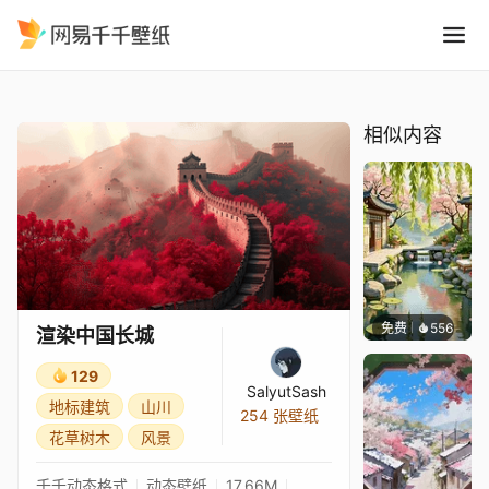
渲染中国长城
精选
渲染中国长城
相似内容
免费
556
渔小小
渲染中国长城
129
SalyutSash
地标建筑
山川
254 张壁纸
花草树木
风景
千千动态格式
动态壁纸
17.66M