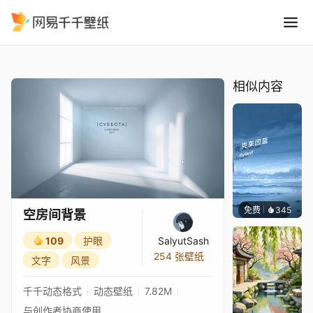
空房间背景
精选
空房间背景
相似内容
免费
345
冰茶Ln
空房间背景
109
护眼
SalyutSash
254 张壁纸
文字
风景
千千动态格式
动态壁纸
7.82M
与创作者协商使用