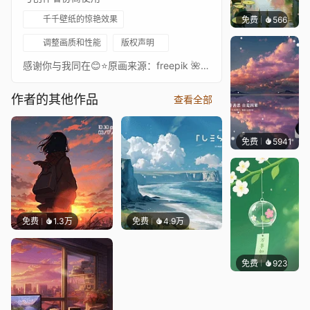
千千壁纸的惊艳效果
免费
566
渔小小
调整画质和性能
版权声明
感谢你与我同在😊⭐原画来源：freepik 🌺如果你喜欢我的作品，我感到非常高兴。如果你愿意，可以表达你的感谢。
作者的其他作品
查看全部
免费
5941
冰茶L
免费
1.3万
免费
4.9万
免费
923
好看壁