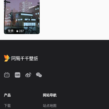
免费
287
产品
网站导航
下载
站点地图