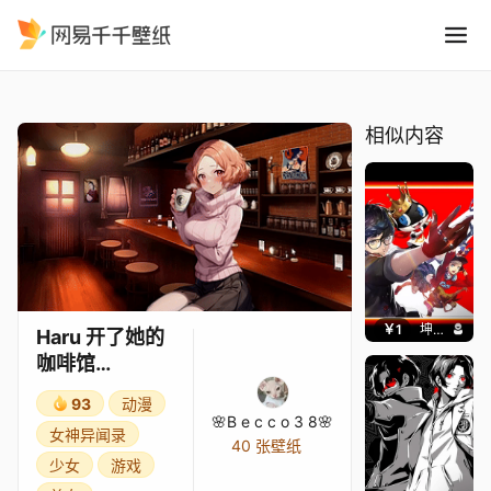
Haru 开了她的咖啡馆Persona 5
精选
Haru 开了她的咖啡馆（Persona 5）[4k] by Becco38
相似内容
￥1
坤毛锡纸烫
Haru 开了她的
咖啡馆
（Persona 5）
93
动漫
[4k] by
🌸B e c c o 3 8🌸
女神异闻录
Becco38
40 张壁纸
少女
游戏