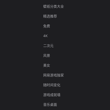
壁纸分类大全
精选推荐
免费
4K
二次元
风景
美女
网易游戏独家
随时间变化
游戏成就墙
音乐桌面