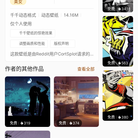
美女
免费
3418
坤毛
千千动态格式
动态壁纸
14.16M
仅个人使用
千千壁纸的惊艳效果
调整画质和性能
版权声明
这款壁纸是由Reddit用户CortSplot请求的。支持我[ko-fi.com]
免费
563
坤毛锡
作者的其他作品
查看全部
免费
380
坤毛锡
免费
319
免费
374