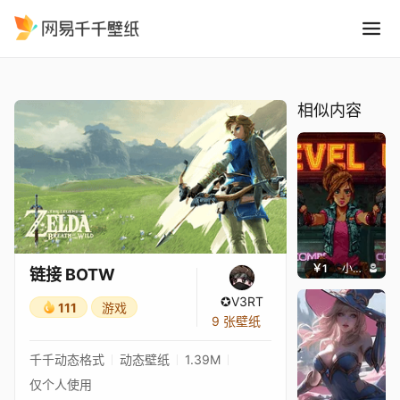
链接 BOTW
精选
链接 BOTW
相似内容
￥1
小鹿子
链接 BOTW
✪V3RT
111
游戏
9 张壁纸
千千动态格式
动态壁纸
1.39M
仅个人使用