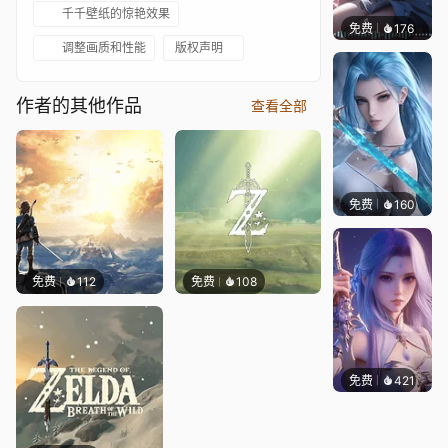
千千壁纸的惊艳效果
免费
176
｡✧Ma
调整画质和性能
版权声明
作者的其他作品
查看全部
免费
160
好看壁
免费
112
免费
108
免费
421
好看壁