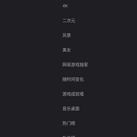
4K
二次元
风景
美女
网易游戏独家
随时间变化
游戏成就墙
音乐桌面
热门榜