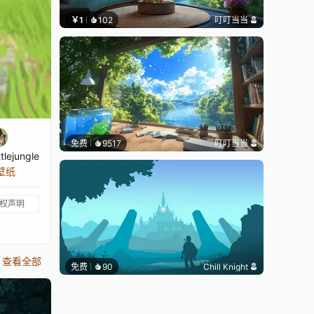
￥1
102
叮叮当当
免费
9517
叮叮当当
tlejungle
张壁纸
权声明
查看全部
免费
90
Chill Knight