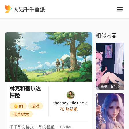
林克和塞尔达探险
精选
林克和塞尔达探险
相似内容
免费
240
好看壁
林克和塞尔达
探险
thecozylittlejungle
91
游戏
78 张壁纸
花草树木
千千动态格式
动态壁纸
1.81M