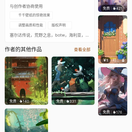
与创作者协商使用
免费
421
好看壁
千千壁纸的惊艳效果
调整画质和性能
版权声明
塞尔达传说，荒野之息，botw，海利亚，舒适
作者的其他作品
查看全部
￥1
叮叮当当
免费
140
免费
331
免费
176
｡✧Ma