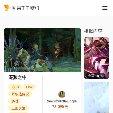
深渊之中
精选
深渊之中
相似内容
免费
157
Nesu
深渊之中
0
Link
塞尔达传说
游戏
thecozylittlejungle
78 张壁纸
王国之泪