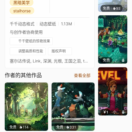
黑暗美学
免费
93
thecoz
stalhorse
千千动态格式
动态壁纸
1.13M
与创作者协商使用
千千壁纸的惊艳效果
调整画质和性能
版权声明
免费
John Doe
塞尔达传说, Link, 深渊, 光根, 王国之泪, totk, 黑暗美学, stalhorse
作者的其他作品
查看全部
￥1
小鹿子
免费
114
免费
331