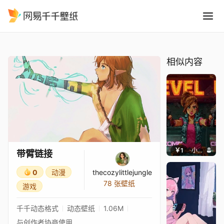
带臂链接
精选
带臂链接
相似内容
￥1
小鹿子
带臂链接
0
动漫
thecozylittlejungle
78 张壁纸
游戏
千千动态格式
动态壁纸
1.06M
与创作者协商使用