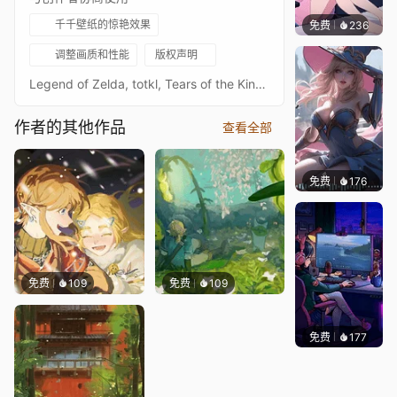
千千壁纸的惊艳效果
免费
236
好看壁
调整画质和性能
版权声明
Legend of Zelda, totkl, Tears of the Kindom
作者的其他作品
查看全部
免费
176
｡✧Ma
免费
109
免费
109
免费
177
𝑬𝒗𝒆𝑾𝒊𝒏