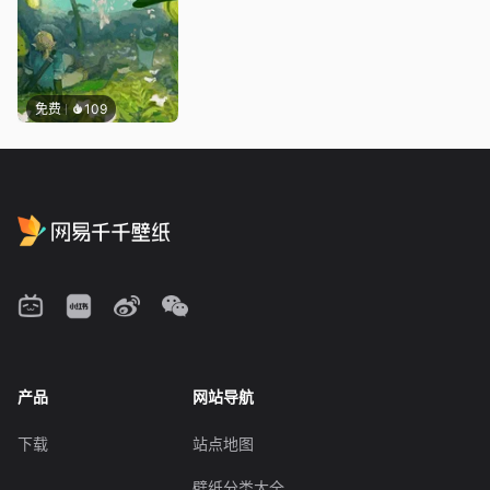
免费
109
产品
网站导航
下载
站点地图
壁纸分类大全