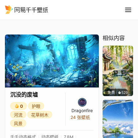
沉没的废墟
精选
沉没的废墟
相似内容
免费
529
渔小小
沉没的废墟
0
护眼
Dragonfire
河流
花草树木
24 张壁纸
风景
千千动态格式
动态壁纸
7.8M