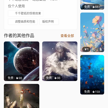
仅个人使用
免费
683
豆子酱e
千千壁纸的惊艳效果
调整画质和性能
版权声明
作者的其他作品
查看全部
￥1
叮叮当当
免费
98
免费
96
免费
159
Max