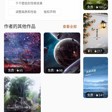
千千壁纸的惊艳效果
免费
160
渔小小
调整画质和性能
版权声明
作者的其他作品
查看全部
￥1
217
渔小小
免费
95
免费
98
免费
341
冰茶Ln