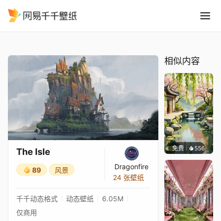
The Isle
精选
The Isle
相似内容
免费
556
渔小小
The Isle
Dragonfire
89
风景
24 张壁纸
千千动态格式
动态壁纸
6.05M
仅商用