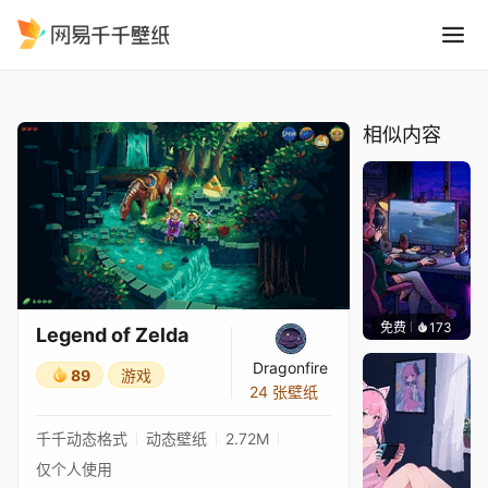
Legend of Zelda
精选
Legend of Zelda
相似内容
免费
173
𝑬𝒗𝒆𝑾𝒊𝒏
Legend of Zelda
Dragonfire
89
游戏
24 张壁纸
千千动态格式
动态壁纸
2.72M
仅个人使用