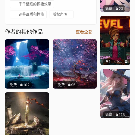
千千壁纸的惊艳效果
免费
231
好看壁
调整画质和性能
版权声明
作者的其他作品
查看全部
￥1
小鹿子
免费
102
免费
95
免费
176
｡✧Ma