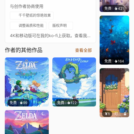
与创作者协商使用
免费
421
好看壁
千千壁纸的惊艳效果
调整画质和性能
版权声明
4K和移动版可在我的ko-fi上获取。查看我所有的壁纸合集请访问我的ko-fi：https://ko-fi.com/itzah 4K版本允许您在社交媒体上使用，如YouTube开场动画/lo-fi视频、Twitch开场动画等…… https://twitter.com/1TZAH https://www.instagram.com/1tzah/ 谢谢！！:)
作者的其他作品
查看全部
免费
164
Max
免费
99
免费
122
￥1
叮叮当当