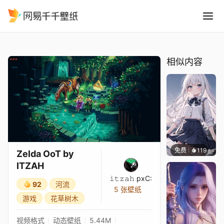
Zelda OoT by ITZAH
精选
Zelda OoT by ITZAH
相似内容
免费
119
S37
Zelda OoT by
ITZAH
𝚒𝚝𝚣𝚊𝚑 pxC:
92
河流
5 张壁纸
游戏
花草树木
视频格式
动态壁纸
5.44M