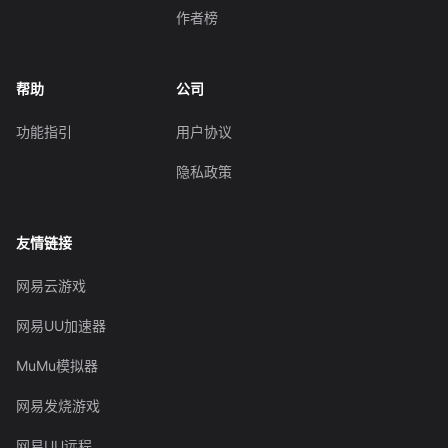
作者榜
帮助
公司
功能指引
用户协议
隐私政策
友情链接
网易云游戏
网易UU加速器
MuMu模拟器
网易发烧游戏
网易UU远程