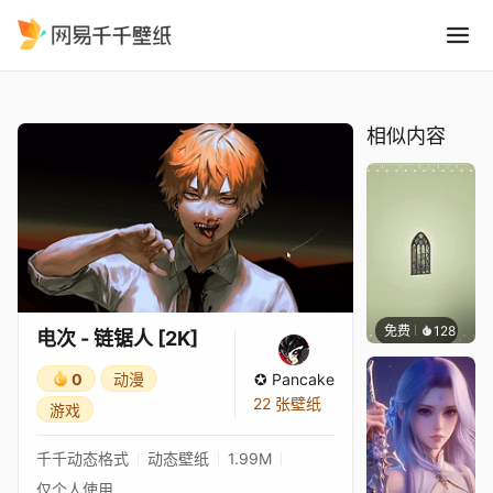
电次 - 链锯人 2K
精选
电次 - 链锯人 [2K]
相似内容
免费
128
木木洗
电次 - 链锯人 [2K]
0
动漫
✪ Pancake
22 张壁纸
游戏
千千动态格式
动态壁纸
1.99M
仅个人使用