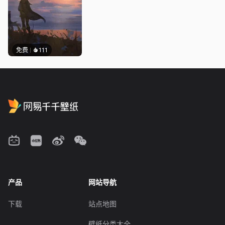
免费
111
产品
网站导航
下载
站点地图
壁纸分类大全