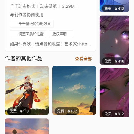
千千动态格式
动态壁纸
3.29M
免费
418
辰东壁
与创作者协商使用
千千壁纸的惊艳效果
调整画质和性能
版权声明
如果你喜欢，请点赞和收藏！艺术家: https://www.pixiv.net/en/users/3967264 原画: https://www.pixiv.net/en/artworks/55831043 标签: japanese, kimono, umbrella, parasol
作者的其他作品
查看全部
免费
418
辰东壁
免费
118
免费
102
免费
912
辰东壁