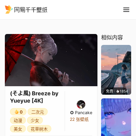
そよ風 Breeze by Yueyue 4K
精选
(そよ風) Breeze by Yueyue [4K]
相似内容
免费
1854
辰东
(そよ風) Breeze by
Yueyue [4K]
0
二次元
✪ Pancake
22 张壁纸
动漫
少女
美女
花草树木