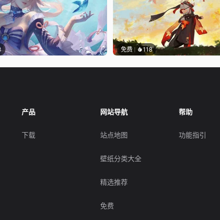
3
免费
118
产品
网站导航
帮助
下载
站点地图
功能指引
壁纸分类大全
精选推荐
免费