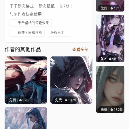
千千动态格式
动态壁纸
6.7M
免费
471
辰东壁
与创作者协商使用
千千壁纸的惊艳效果
调整画质和性能
版权声明
作者的其他作品
查看全部
￥2
98
辰东壁
免费
395
免费
1079
免费
2325
辰东