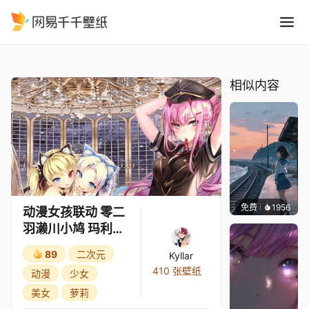
动漫女孩联动 零二 羽濑川小鸠 
精选
动漫女孩联动 零二 羽濑川小鸠 玛利亚 铃菜 等等
相似内容
免费
1956
辰东壁
动漫女孩联动 零二
羽濑川小鸠 玛利亚
铃菜 等等
89
二次元
Kyllar
410 张壁纸
动漫
少女
美女
萝莉