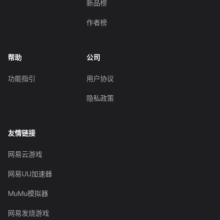
新品榜
作者榜
帮助
公司
功能指引
用户协议
隐私政策
友情链接
网易云游戏
网易UU加速器
MuMu模拟器
网易发烧游戏