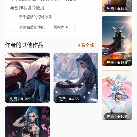
与创作者协商使用
免费
146
Tikzit
千千壁纸的惊艳效果
调整画质和性能
版权声明
作者的其他作品
查看全部
免费
1391
Lodo
免费
395
免费
455
免费
109
Tikzit