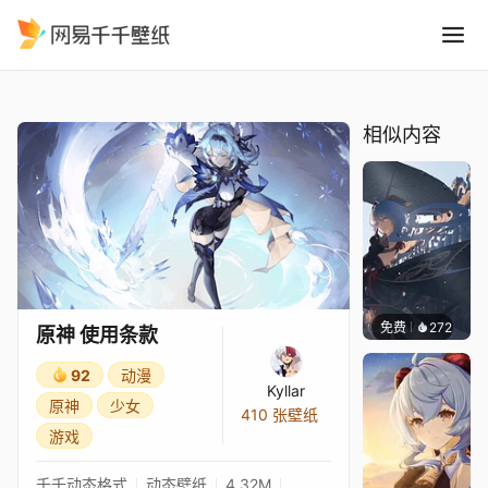
原神 使用条款
精选
原神 使用条款
相似内容
免费
272
｡✧Ma
原神 使用条款
92
动漫
Kyllar
原神
少女
410 张壁纸
游戏
千千动态格式
动态壁纸
4.32M